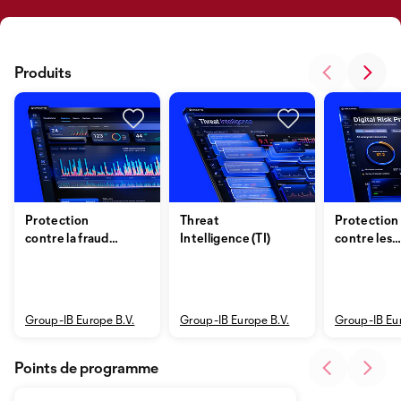
Produits
Protection
Threat
Protection
contre la fraude
Intelligence (TI)
contre les
(FP)
risques dig
(DRP)
Group-IB Europe B.V.
Group-IB Europe B.V.
Group-IB Eur
Points de programme