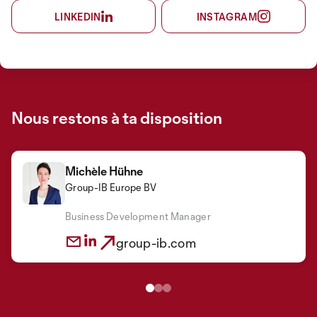
LINKEDIN
INSTAGRAM
Nous restons à ta disposition
Michèle Hühne
Group-IB Europe BV
Christoph Brecht
Maximilian Bode
Group-IB Europe BV
Group-IB Europe BV
Business Development Manager
Head of PreSales, EU
Channel Director
group-ib.com
group-ib.com
group-ib.com